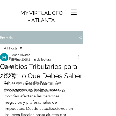
MY VIRTUAL CFO
- ATLANTA
Entrada
All Posts
Maria Alvarez
All Posts
25 ene 2025
2 min de lectura
Cambios Tributarios para
Spanish
2025: Lo Que Debes Saber
LGBTQ+
Cabios con - One Big Beautiful Act
En 2025 se avecinan cambios 
importantes en los impuestos, y 
Departamento de Recursos Humanos
podrían afectar a las personas, 
negocios y profesionales de 
impuestos. Desde actualizaciones en 
las leyes fiscales hasta ajustes por 