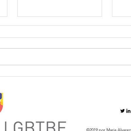
HSA vs. FSA: ¿Cuál ofrece
No H
mayores beneficios
Impu
fiscales?
Dón
©2019 por Maria Alvarez