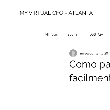
MY VIRTUAL CFO - ATLANTA
All Posts
Spanish
LGBTQ+
myaccountant3
20 
Como pag
facilmen