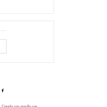
e Presentado Mis
estos en Años. ¿Por
de Empiezo?
. Creado con orgullo con