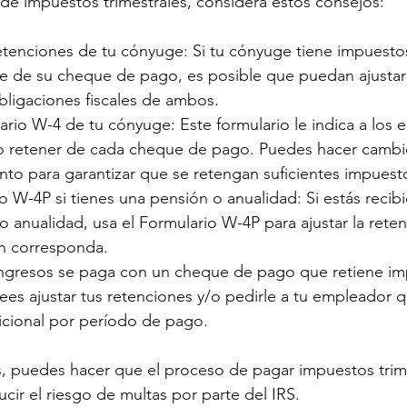
o de impuestos trimestrales, considera estos consejos:
etenciones de tu cónyuge: Si tu cónyuge tiene impuesto
 de su cheque de pago, es posible que puedan ajustar 
obligaciones fiscales de ambos.
ario W-4 de tu cónyuge: Este formulario le indica a los
 retener de cada cheque de pago. Puedes hacer cambio
to para garantizar que se retengan suficientes impuest
o W-4P si tienes una pensión o anualidad: Si estás recib
 anualidad, usa el Formulario W-4P para ajustar la rete
n corresponda.
 ingresos se paga con un cheque de pago que retiene im
ees ajustar tus retenciones y/o pedirle a tu empleador 
icional por período de pago.
, puedes hacer que el proceso de pagar impuestos trime
cir el riesgo de multas por parte del IRS.