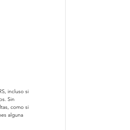
S, incluso si 
s. Sin 
ltas, como si 
nes alguna 