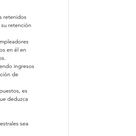
s retenidos 
su retención 
 empleadores 
s en él en 
os.
iendo ingresos 
nción de 
puestos, es 
que deduzca 
strales sea 