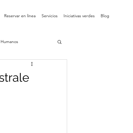
Reservar en línea
Servicios
Iniciativas verdes
Blog
s Humanos
trale