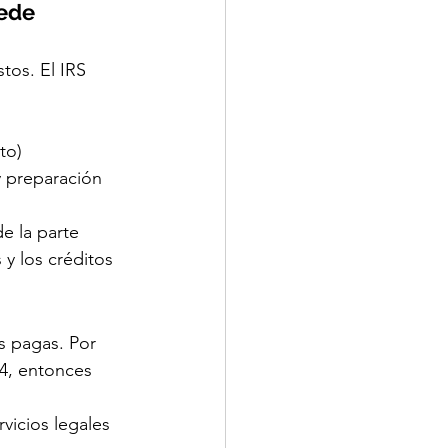
ede 
tos. El IRS 
to)
y preparación 
e la parte 
y los créditos 
s pagas. Por 
4, entonces 
vicios legales 