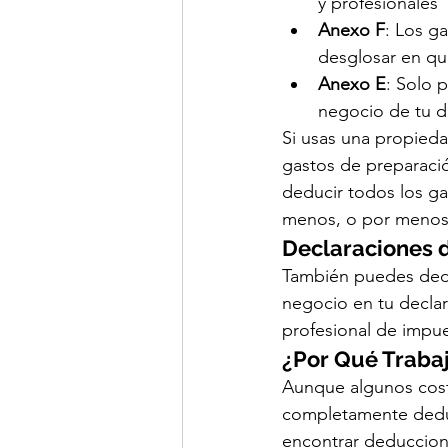
y profesionales" 
Anexo F
: Los g
desglosar en qu
Anexo E
: Solo 
negocio de tu d
Si usas una propieda
gastos de preparaci
deducir todos los ga
menos, o por menos 
Declaraciones 
También puedes dedu
negocio en tu decla
profesional de impue
¿Por Qué Traba
Aunque algunos cost
completamente deduc
encontrar deduccione