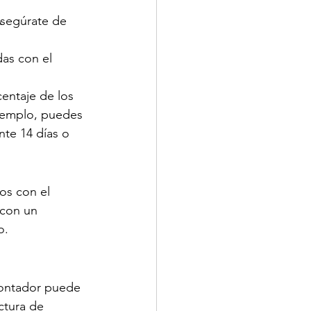
Asegúrate de 
das con el 
entaje de los 
jemplo, puedes 
te 14 días o 
os con el 
 con un 
o.
contador puede 
ctura de 