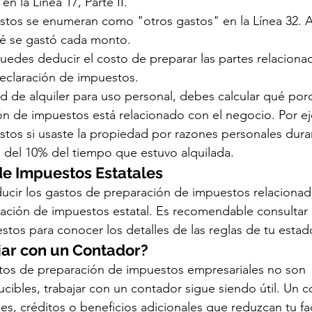
en la Línea 17, Parte II.
astos se enumeran como "otros gastos" en la Línea 32. 
é se gastó cada monto.
puedes deducir el costo de preparar las partes relaciona
eclaración de impuestos.
d de alquiler para uso personal, debes calcular qué porc
ón de impuestos está relacionado con el negocio. Por e
stos si usaste la propiedad por razones personales duran
del 10% del tiempo que estuvo alquilada.
de Impuestos Estatales
cir los gastos de preparación de impuestos relacionad
ración de impuestos estatal. Es recomendable consultar
stos para conocer los detalles de las reglas de tu estad
jar con un Contador?
os de preparación de impuestos empresariales no son 
ibles, trabajar con un contador sigue siendo útil. Un 
s, créditos o beneficios adicionales que reduzcan tu fa