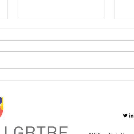
HSA vs. FSA: ¿Cuál ofrece
No H
mayores beneficios
Impu
fiscales?
Dón