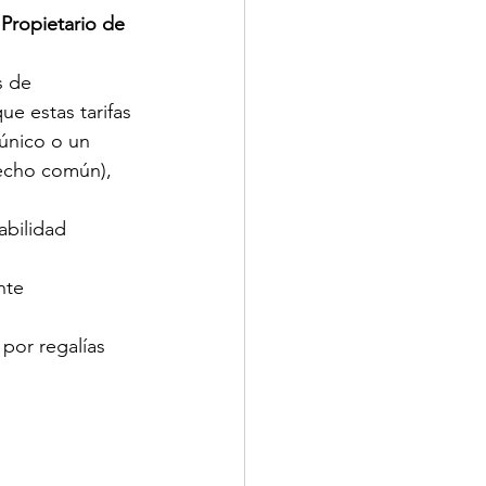
Propietario de 
s de 
e estas tarifas 
 único o un 
recho común), 
abilidad 
nte
por regalías