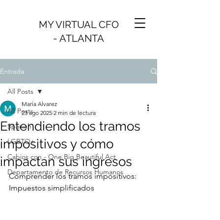
MY VIRTUAL CFO
- ATLANTA
Entrada
All Posts
Maria Alvarez
All Posts
23 ago 2025
2 min de lectura
Entendiendo los tramos
Spanish
impositivos y cómo
LGBTQ+
Cabios con - One Big Beautiful Act
impactan sus ingresos
Departamento de Recursos Humanos
Comprender los tramos impositivos: 
Impuestos simplificados