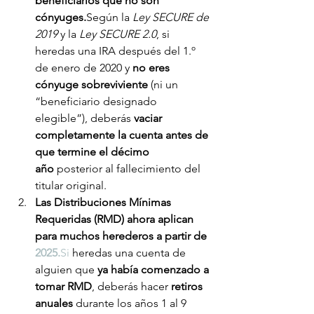
beneficiarios que no son 
cónyuges.
Según la 
Ley SECURE de 
2019
 y la 
Ley SECURE 2.0
, si 
heredas una IRA después del 1.º 
de enero de 2020 y 
no eres 
cónyuge sobreviviente
 (ni un 
“beneficiario designado 
elegible”), deberás 
vaciar 
completamente la cuenta antes de 
que termine el décimo 
año
 posterior al fallecimiento del 
titular original.
Las Distribuciones Mínimas 
Requeridas (RMD) ahora aplican 
para muchos herederos a partir de 
2025.
Si
 heredas una cuenta de 
alguien que 
ya había comenzado a 
tomar RMD
, deberás hacer 
retiros 
anuales
 durante los años 1 al 9 