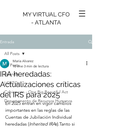
MY VIRTUAL CFO
- ATLANTA
Entrada
All Posts
Maria Alvarez
All Posts
10 ene
3 min de lectura
IRA heredadas:
Spanish
Actualizaciones críticas
LGBTQ+
Cabios con - One Big Beautiful Act
del IRS para 2025
Departamento de Recursos Humanos
En 2025 entran en vigor cambios 
importantes en las reglas de las 
Cuentas de Jubilación Individual 
heredadas (
Inherited IRAs
).Tanto si 