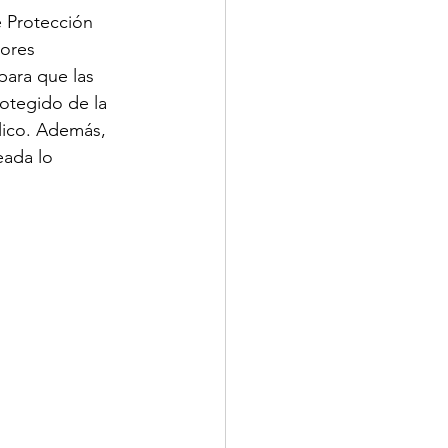
 Protección 
ores 
ara que las 
otegido de la 
lico. Además, 
eada lo 