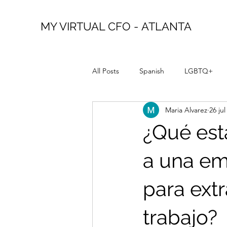
MY VIRTUAL CFO - ATLANTA
All Posts
Spanish
LGBTQ+
Maria Alvarez
26 jul
¿Qué est
a una em
para ext
trabajo?