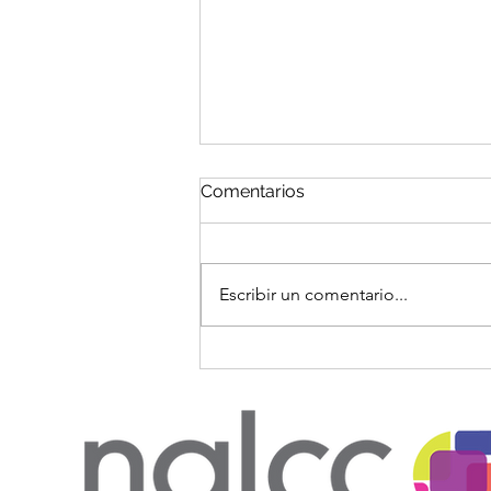
Comentarios
Escribir un comentario...
¿Desea Reducir Sus
Ingresos Gravables en
$17,700? Aquí Le
Explicamos Cómo
Comenzar