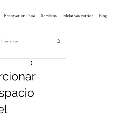
Reservar en línea
Servicios
Iniciativas verdes
Blog
s Humanos
rcionar
espacio
el