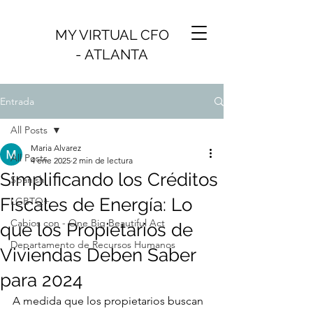
MY VIRTUAL CFO
- ATLANTA
Entrada
All Posts
Maria Alvarez
All Posts
4 ene 2025
2 min de lectura
Simplificando los Créditos
Spanish
Fiscales de Energía: Lo
LGBTQ+
Cabios con - One Big Beautiful Act
que los Propietarios de
Departamento de Recursos Humanos
Viviendas Deben Saber
para 2024
A medida que los propietarios buscan 