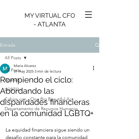
MY VIRTUAL CFO
- ATLANTA
Entrada
All Posts
Maria Alvarez
All Posts
31 may 2025
3 min de lectura
Rompiendo el ciclo:
Spanish
Abordando las
LGBTQ+
Cabios con - One Big Beautiful Act
disparidades financieras
Departamento de Recursos Humanos
en la comunidad LGBTQ+
La equidad financiera sigue siendo un 
desafío constante para la comunidad 